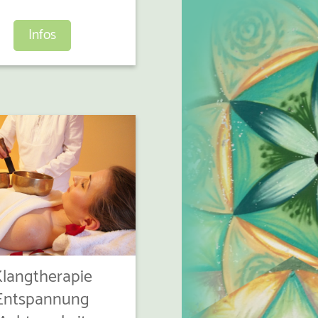
Infos
langtherapie
Entspannung