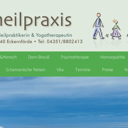
https://www.elvari.de/produ
r&Mensch
Dorn-Breuß
Psychotherapie
Homöopathie
Schamanische Reisen
Vita
Termine
Preise
K