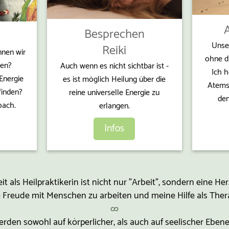
Besprechen
Unser
Reiki
nen wir
ohne di
hen?
Auch wenn es nicht sichtbar ist -
Ich h
Energie
es ist möglich Heilung über die
Atems
finden?
reine universelle Energie zu
dem
oach.
erlangen.
Infos
t als Heilpraktikerin ist nicht nur "Arbeit", sondern eine H
 Freude mit Menschen zu arbeiten und meine Hilfe als Ther
∞
rden sowohl auf körperlicher, als auch auf seelischer Eben