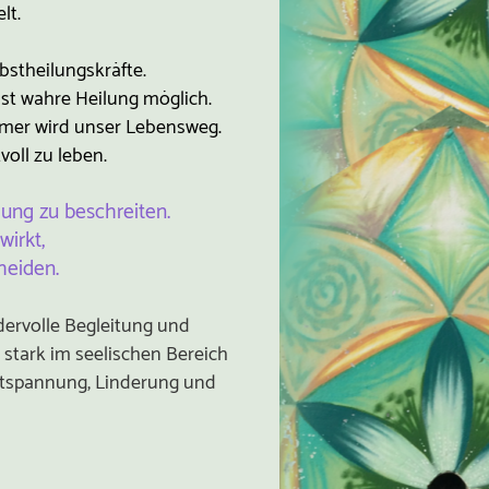
lt.
bstheilungskräfte.
ist wahre Heilung möglich.
samer wird unser Lebensweg.
oll zu leben.
lung zu beschreiten.
irkt,
heiden.
dervolle Begleitung und
 stark im seelischen Bereich
Entspannung, Linderung und