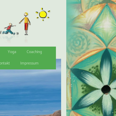
cts/kristallmatte?ref=jehdhalx
Yoga
Coaching
ontakt
Impressum