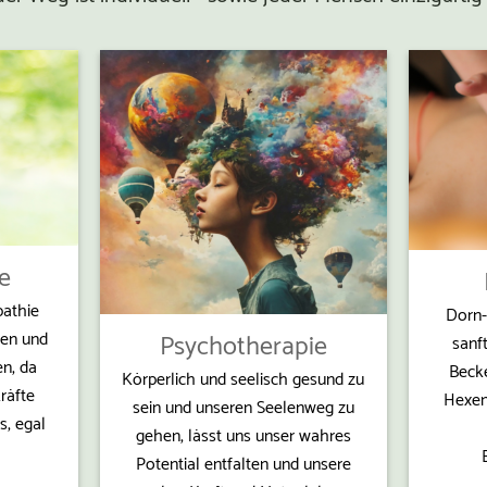
e
athie
Dorn-
hen und
Psychotherapie
sanf
n, da
Becke
Körperlich und seelisch gesund zu
räfte
Hexen
sein und unseren Seelenweg zu
s, egal
gehen, lässt uns unser wahres
Potential entfalten und unsere