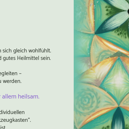
sich gleich wohlfühlt.
gutes Heilmittel sein.
gleiten –
u werden.
r allem heilsam.
dividuellen
kzeugkasten".
st.